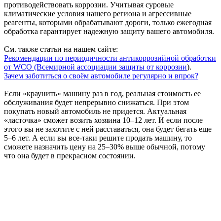
противодействовать коррозии. Учитывая суровые
климатические условия нашего региона и агрессивные
реагенты, которыми обрабатывают дороги, только ежегодная
обработка гарантирует надежную защиту вашего автомобиля.
См. также статьи на нашем сайте:
Рекомендации по периодичности антикоррозийной обработки
от WCO (Всемирной ассоциации защиты от коррозии
).
Зачем заботиться о своём автомобиле регулярно и впрок?
Если «краунить» машину раз в год, реальная стоимость ее
обслуживания будет непрерывно снижаться. При этом
покупать новый автомобиль не придется. Актуальная
«ласточка» сможет возить хозяина 10–12 лет. И если после
этого вы не захотите с ней расставаться, она будет бегать еще
5–6 лет. А если вы все-таки решите продать машину, то
сможете назначить цену на 25–30% выше обычной, потому
что она будет в прекрасном состоянии.