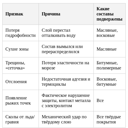
Какие
Признак
Причина
составы
подвержены
Потеря
Слой перестал
Масляные,
гидрофобности
отталкивать воду
восковые
Состав вымылся или
Сухие зоны
Масляные
перераспределился
Трещины,
Потеря эластичности на
Битумные,
«сеточка»
морозе
полимерные
Недостаточная адгезия и
Восковые,
Отслоения
термоциклы
битумные
Фактическое нарушение
Появление
защиты, контакт металла
Все
рыжих точек
с электролитом
Сколы от льда/
Механический удар по
Все твёрдые
гравия
твёрдому слою
покрытия